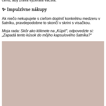
cenu, aby zľava vyzerala väčšia.
✨ Impulzívne nákupy
Ak niečo nekupujete s cieľom doplniť konkrétnu medzeru v
šatníku, pravdepodobne to skončí v skrini s visačkou.
Moja rada: Skôr ako kliknete na „Kúpiť“, odpovedzte si:
„Zapadá tento kúsok do môjho kapsulového šatníka?“