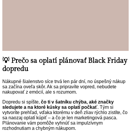
💡 Prečo sa oplatí plánovať Black Friday
dopredu
Nákupné šialenstvo síce trvá len pár dní, no úspešný nákup
sa začína oveľa skôr. Ak sa pripravíte vopred, nebudete
nakupovať z emócií, ale s rozumom.
Dopredu si spíšte,
čo ti v šatníku chýba, aké značky
sledujete a na ktoré kúsky sa oplatí počkať
. Tým si
vytvoríte prehľad, vďaka ktorému v deň zliav rýchlo zistíte, čo
sa naozaj oplatí kúpiť – a čo je len marketingová pasca.
Plánovanie vám pomôže vyhnúť sa impulzívnym
rozhodnutiam a chybným nákupom.