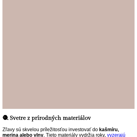
🧶 Svetre z prírodných materiálov
Zľavy sú skvelou príležitosťou investovať do
kašmíru,
merina alebo vlny
. Tieto materiály vydržia roky,
vyzerajú