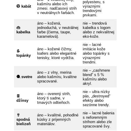
polyesteru, s
kašmíru alebo ich
🧥
kabát
výraznými
zmesi. nadčasový strih
trendovými
v neutrálnych farbách.
prvkami.
áno – kožená,
nie – trendová
👜
jednoduchá, v neutrálnej
kabelka s logom
kabelka
farbe (čierna, taupe,
alebo z nekvalitnej
karamelová).
eko-kože.
nie – lacné
áno – kožené čižmy,
imitácie kože
👢
loafers alebo elegantné
alebo topánky s
topánky
tenisky, ktoré vydržia.
výraznými
trendmi.
nie – „cashmere
áno – z vlny, merina
blend“ s 5 %
🧶
svetre
alebo kašmíru, kvalitne
kašmíru alebo
spracované.
akryl.
nie – ultra nízky
áno – overený strih,
👖
pás, „destroyed“
ktorý ti sadne, v
džínsy
efekty alebo
tmavých odtieňoch.
sezónne trendy.
nie – lacné balenia
👙
áno – kvalitné, pohodlné
s neforemným
spodná
kúsky z príjemných
strihom alebo zle
bielizeň
materiálov.
spracované švy.