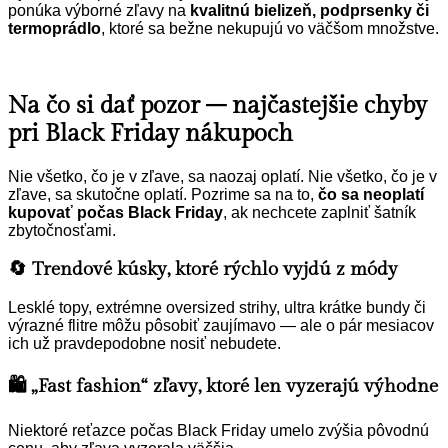
ponúka výborné zľavy na
kvalitnú bielizeň, podprsenky či
termoprádlo
, ktoré sa bežne nekupujú vo väčšom množstve.
Na čo si dať pozor – najčastejšie chyby
pri Black Friday nákupoch
Nie všetko, čo je v zľave, sa naozaj oplatí. Nie všetko, čo je v
zľave, sa skutočne oplatí. Pozrime sa na to,
čo sa neoplatí
kupovať počas Black Friday
, ak nechcete zaplniť šatník
zbytočnosťami.
🔄 Trendové kúsky, ktoré rýchlo vyjdú z módy
Lesklé topy, extrémne oversized strihy, ultra krátke bundy či
výrazné flitre môžu pôsobiť zaujímavo — ale o pár mesiacov
ich už pravdepodobne nosiť nebudete.
🛍️ „Fast fashion“ zľavy, ktoré len vyzerajú výhodne
Niektoré reťazce počas Black Friday umelo zvýšia pôvodnú