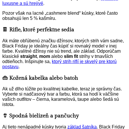
luxusne a sú hrejivé
.
Pozor však na lacné „cashmere blend“ kúsky, ktoré často
obsahujú len 5 % kašmíru.
👖 Rifle, ktoré perfektne sedia
Ak máte obľúbenú značku džínsov, ktorých strih vám sadne,
Black Friday je ideálny čas kúpiť si rovnaký model v inej
farbe. Kvalitné džínsy nie sú trend, ale základ. Odporúčam
klasické
straight
,
mom
alebo
slim fit
strihy v tmavších
odtieňoch. Inšpirujte sa,
ktorý strih riflí je skvelý pre ktorú
postavu
.
👜 Kožená kabelka alebo batoh
Ak už dlho túžite po kvalitnej kabelke, teraz je správny čas.
Vyberte si nadčasový tvar a farbu, ktorá sa hodí k väčšine
vašich outfitov – čierna, karamelová, taupe alebo šedá sú
istota.
👙 Spodná bielizeň a pančuchy
Aj tieto nenápadné kúsky tvoria
základ šatníka
. Black Friday