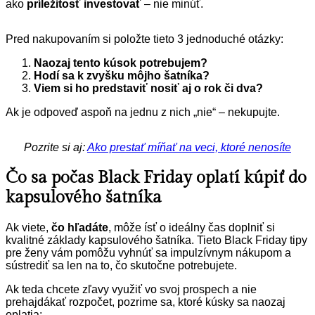
ako
príležitosť investovať
– nie minúť.
Pred nakupovaním si položte tieto 3 jednoduché otázky:
Naozaj tento kúsok potrebujem?
Hodí sa k zvyšku môjho šatníka?
Viem si ho predstaviť nosiť aj o rok či dva?
Ak je odpoveď aspoň na jednu z nich „nie“ – nekupujte.
Pozrite si aj:
Ako prestať míňať na veci, ktoré nenosíte
Čo sa počas Black Friday oplatí kúpiť do
kapsulového šatníka
Ak viete,
čo hľadáte
, môže ísť o ideálny čas doplniť si
kvalitné základy kapsulového šatníka. Tieto Black Friday tipy
pre ženy vám pomôžu vyhnúť sa impulzívnym nákupom a
sústrediť sa len na to, čo skutočne potrebujete.
Ak teda chcete zľavy využiť vo svoj prospech a nie
prehajdákať rozpočet, pozrime sa, ktoré kúsky sa naozaj
oplatia: