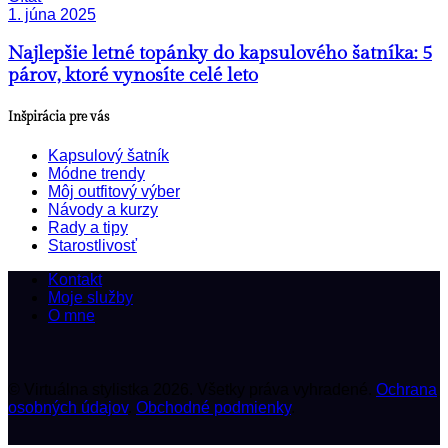
1. júna 2025
Najlepšie letné topánky do kapsulového šatníka: 5
párov, ktoré vynosíte celé leto
Inšpirácia pre vás
Kapsulový šatník
Módne trendy
Môj outfitový výber
Návody a kurzy
Rady a tipy
Starostlivosť
Kontakt
Moje služby
O mne
© Virtuálna stylistka 2026. Všetky práva vyhradené.
Ochrana
osobných údajov
.
Obchodné podmienky
.