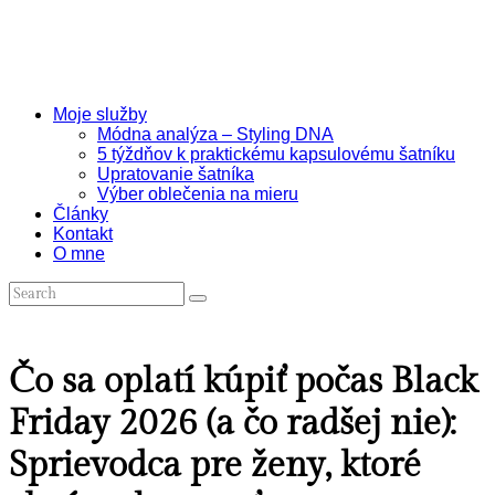
Moje služby
Módna analýza – Styling DNA
5 týždňov k praktickému kapsulovému šatníku
Upratovanie šatníka
Výber oblečenia na mieru
Články
Kontakt
O mne
Čo sa oplatí kúpiť počas Black
Friday 2026 (a čo radšej nie):
Sprievodca pre ženy, ktoré