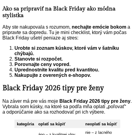
Ako sa pripraviť na Black Friday ako módna
stylistka
Aby ste nakupovala s rozumom,
nechajte emócie bokom
a
pripravte sa dopredu. Tu je mini checklist, ktorý vám počas
Black Friday ušetrí peniaze aj stres:
Urobte si zoznam kúskov, ktoré vám v šatníku
chýbajú.
Stanovte si rozpočet.
Porovnajte ceny vopred.
Uprednostnite kvalitu pred kvantitou.
Nakupujte z overených e-shopov.
Black Friday 2026 tipy pre ženy
Na záver má pre vás moje
Black Friday 2026 tipy pre ženy
.
Vybrala som kúsky, na ktoré sa podľa mňa oplatí „poľovať“
a odporúčanie ako sa rozhodovať pri ich výbere.
kategória
oplatí sa kúpiť
neoplatí sa kúpiť
nie – z lacného
áno – z kvalitnej vlny,