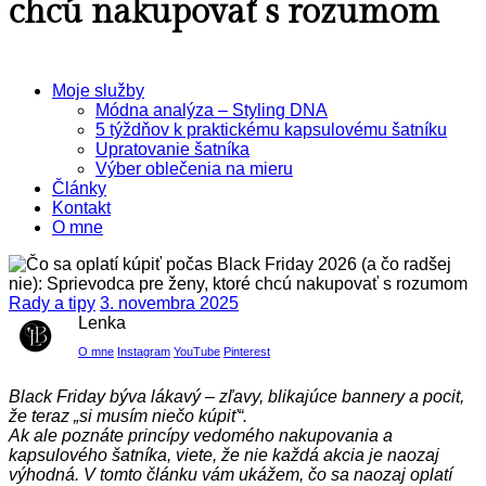
chcú nakupovať s rozumom
Moje služby
Módna analýza – Styling DNA
5 týždňov k praktickému kapsulovému šatníku
Upratovanie šatníka
Výber oblečenia na mieru
Články
Kontakt
O mne
Rady a tipy
3. novembra 2025
Lenka
O mne
Instagram
YouTube
Pinterest
Black Friday býva lákavý – zľavy, blikajúce bannery a pocit,
že teraz „si musím niečo kúpiť“.
Ak ale poznáte princípy vedomého nakupovania a
kapsulového šatníka, viete, že nie každá akcia je naozaj
výhodná. V tomto článku vám ukážem, čo sa naozaj oplatí