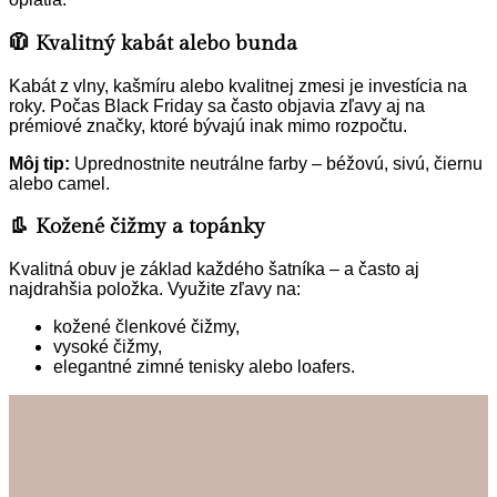
🧥 Kvalitný kabát alebo bunda
Kabát z vlny, kašmíru alebo kvalitnej zmesi je investícia na
roky. Počas Black Friday sa často objavia zľavy aj na
prémiové značky, ktoré bývajú inak mimo rozpočtu.
Môj tip:
Uprednostnite neutrálne farby – béžovú, sivú, čiernu
alebo camel.
👢 Kožené čižmy a topánky
Kvalitná obuv je základ každého šatníka – a často aj
najdrahšia položka. Využite zľavy na:
kožené členkové čižmy,
vysoké čižmy,
elegantné zimné tenisky alebo loafers.