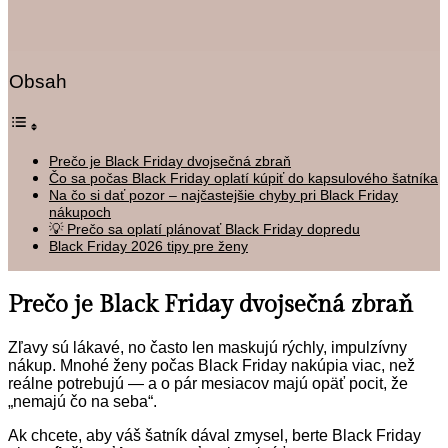
Obsah
Prečo je Black Friday dvojsečná zbraň
Čo sa počas Black Friday oplatí kúpiť do kapsulového šatníka
Na čo si dať pozor – najčastejšie chyby pri Black Friday
nákupoch
💡 Prečo sa oplatí plánovať Black Friday dopredu
Black Friday 2026 tipy pre ženy
Prečo je Black Friday dvojsečná zbraň
Zľavy sú lákavé, no často len maskujú rýchly, impulzívny
nákup. Mnohé ženy počas Black Friday nakúpia viac, než
reálne potrebujú — a o pár mesiacov majú opäť pocit, že
„nemajú čo na seba“.
Ak chcete, aby váš šatník dával zmysel, berte Black Friday