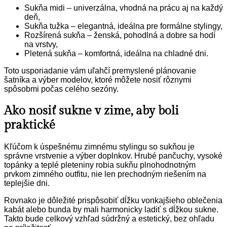
Sukňa midi – univerzálna, vhodná na prácu aj na každý
deň,
Sukňa tužka – elegantná, ideálna pre formálne stylingy,
Rozšírená sukňa – ženská, pohodlná a dobre sa hodí
na vrstvy,
Pletená sukňa – komfortná, ideálna na chladné dni.
Toto usporiadanie vám uľahčí premyslené plánovanie
šatníka a výber modelov, ktoré môžete nosiť rôznymi
spôsobmi počas celého sezóny.
Ako nosiť sukne v zime, aby boli
praktické
Kľúčom k úspešnému zimnému stylingu so sukňou je
správne vrstvenie a výber doplnkov. Hrubé pančuchy, vysoké
topánky a teplé pleteniny robia sukňu plnohodnotným
prvkom zimného outfitu, nie len prechodným riešením na
teplejšie dni.
Rovnako je dôležité prispôsobiť dĺžku vonkajšieho oblečenia
kabát alebo bunda by mali harmonicky ladiť s dĺžkou sukne.
Takto bude celkový vzhľad súdržný a estetický, bez ohľadu