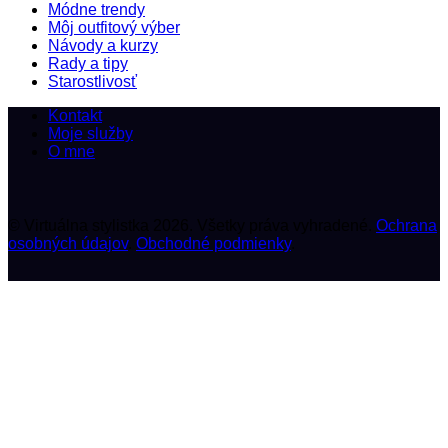
Módne trendy
Môj outfitový výber
Návody a kurzy
Rady a tipy
Starostlivosť
Kontakt
Moje služby
O mne
© Virtuálna stylistka 2026. Všetky práva vyhradené.
Ochrana
osobných údajov
.
Obchodné podmienky
.