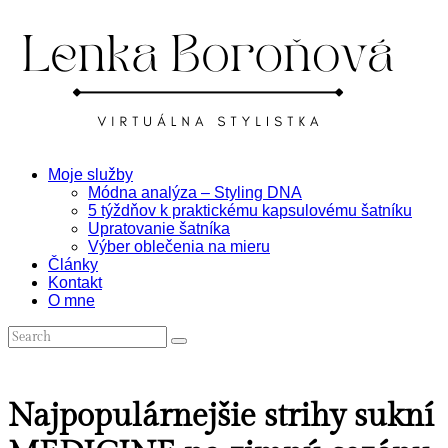
Moje služby
Módna analýza – Styling DNA
5 týždňov k praktickému kapsulovému šatníku
Upratovanie šatníka
Výber oblečenia na mieru
Články
Kontakt
O mne
Najpopulárnejšie strihy sukní