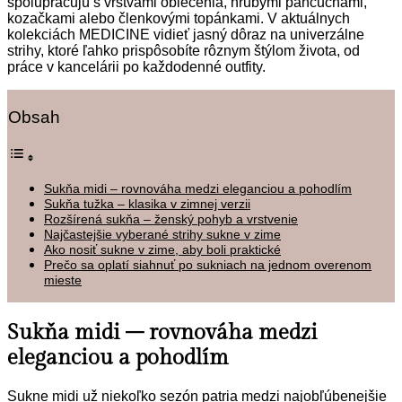
spolupracujú s vrstvami oblečenia, hrubými pančuchami,
kozačkami alebo členkovými topánkami. V aktuálnych
kolekciách MEDICINE vidieť jasný dôraz na univerzálne
strihy, ktoré ľahko prispôsobíte rôznym štýlom života, od
práce v kancelárii po každodenné outfity.
Obsah
Sukňa midi – rovnováha medzi eleganciou a pohodlím
Sukňa tužka – klasika v zimnej verzii
Rozšírená sukňa – ženský pohyb a vrstvenie
Najčastejšie vyberané strihy sukne v zime
Ako nosiť sukne v zime, aby boli praktické
Prečo sa oplatí siahnuť po sukniach na jednom overenom
mieste
Sukňa midi – rovnováha medzi
eleganciou a pohodlím
Sukne midi už niekoľko sezón patria medzi najobľúbenejšie