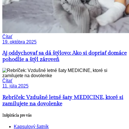
Čítať
19. októbra 2025
Aj oddychovať sa dá štýlovo: Ako si dopriať domáce
pohodlie a štýl zároveň
Čítať
11. júla 2025
Rebríček: Vzdušné letné šaty MEDICINE, ktoré si
zamilujete na dovolenke
Inšpirácia pre vás
Kapsulový šatník