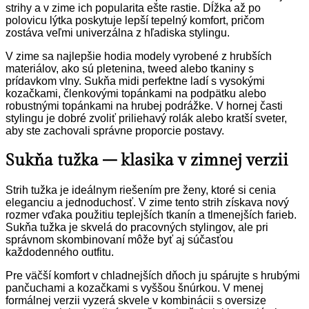
strihy a v zime ich popularita ešte rastie. Dĺžka až po
polovicu lýtka poskytuje lepší tepelný komfort, pričom
zostáva veľmi univerzálna z hľadiska stylingu.
V zime sa najlepšie hodia modely vyrobené z hrubších
materiálov, ako sú pletenina, tweed alebo tkaniny s
prídavkom vlny. Sukňa midi perfektne ladí s vysokými
kozačkami, členkovými topánkami na podpätku alebo
robustnými topánkami na hrubej podrážke. V hornej časti
stylingu je dobré zvoliť priliehavý rolák alebo kratší sveter,
aby ste zachovali správne proporcie postavy.
Sukňa tužka – klasika v zimnej verzii
Strih tužka je ideálnym riešením pre ženy, ktoré si cenia
eleganciu a jednoduchosť. V zime tento strih získava nový
rozmer vďaka použitiu teplejších tkanín a tlmenejších farieb.
Sukňa tužka je skvelá do pracovných stylingov, ale pri
správnom skombinovaní môže byť aj súčasťou
každodenného outfitu.
Pre väčší komfort v chladnejších dňoch ju spárujte s hrubými
pančuchami a kozačkami s vyššou šnúrkou. V menej
formálnej verzii vyzerá skvele v kombinácii s oversize