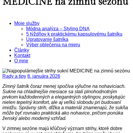
MEDICINE na zimnú sezónu
Moje služby
Módna analýza – Styling DNA
5 týždňov k praktickému kapsulovému šatníku
Upratovanie šatníka
Výber oblečenia na mieru
Články
Kontakt
O mne
Rady a tipy
8. januára 2026
Zimný šatník čoraz menej spočíva výlučne na nohaviciach.
Sukne na chladnejšie mesiace sa stali plnohodnotným
prvkom každodenných a elegantných stylingov, poskytujúc
nielen tepelný komfort, ale aj veľkú slobodu pri budovaní
imidžu. Správny strih, dĺžka a materiál znamenajú, že sukňa
môže byť rovnako praktická ako nohavice, pričom ponúka
ženský alebo moderný vzhľad.
V zimnej sezóne majú kľúčový význam strihy, ktoré dobre