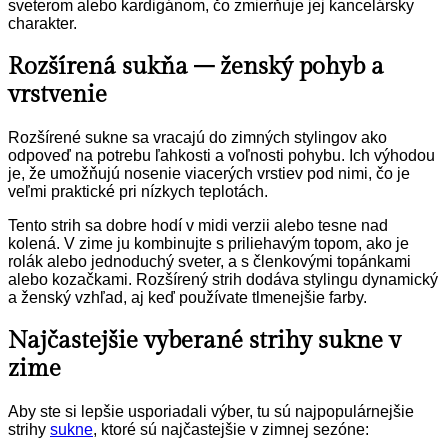
sveterom alebo kardigánom, čo zmierňuje jej kancelársky
charakter.
Rozšírená sukňa – ženský pohyb a
vrstvenie
Rozšírené sukne sa vracajú do zimných stylingov ako
odpoveď na potrebu ľahkosti a voľnosti pohybu. Ich výhodou
je, že umožňujú nosenie viacerých vrstiev pod nimi, čo je
veľmi praktické pri nízkych teplotách.
Tento strih sa dobre hodí v midi verzii alebo tesne nad
kolená. V zime ju kombinujte s priliehavým topom, ako je
rolák alebo jednoduchý sveter, a s členkovými topánkami
alebo kozačkami. Rozšírený strih dodáva stylingu dynamický
a ženský vzhľad, aj keď používate tlmenejšie farby.
Najčastejšie vyberané strihy sukne v
zime
Aby ste si lepšie usporiadali výber, tu sú najpopulárnejšie
strihy
sukne
, ktoré sú najčastejšie v zimnej sezóne: